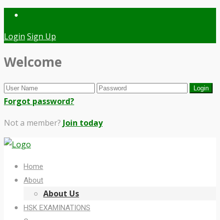
Login
Sign Up
Welcome
Forgot password?
Not a member?
Join today
Home
About
About Us
HSK EXAMINATIONS